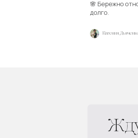
🌸 Бережно отн
долго.
Евгения Дьяченк
Жду в
+7