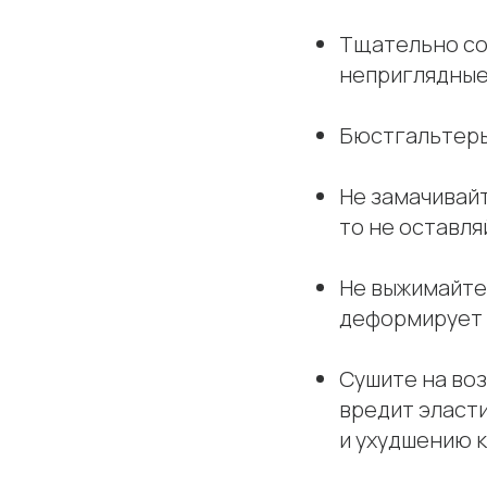
Тщательно сор
неприглядные
Бюстгальтеры
Не замачивайт
то не оставля
Не выжимайте 
деформирует 
Сушите на воз
вредит эласт
и ухудшению к