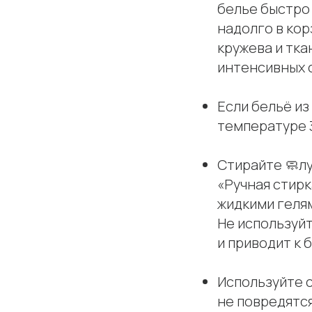
белье быстро
надолго в кор
кружева и тка
интенсивных 
Если бельё из
температуре 3
Стирайте 🧼лу
«Ручная стир
жидкими гелям
Не используйт
и приводит к 
Используйте с
не повредятся