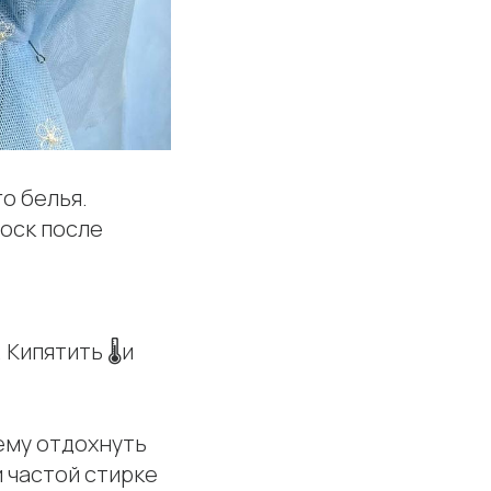
о белья.
лоск после
Кипятить 🌡️и
ему отдохнуть
и частой стирке