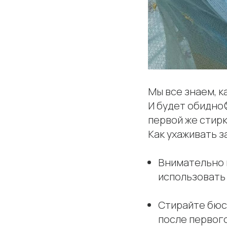
Мы все знаем, к
И будет обидно
первой же стирк
Как ухаживать з
Внимательно и
использовать
Стирайте бюст
после первого