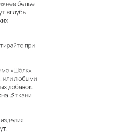
нижнее белье
ут вглубь
ких
стирайте при
име «Шёлк»,
, или любыми
ых добавок.
кна 🔬ткани
 изделия
ут.