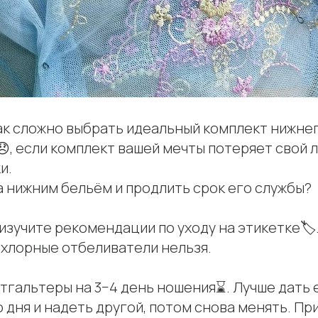
ак сложно выбрать идеальный комплект нижнег
, если комплект вашей мечты потеряет свой 
и.
а нижним бельём и продлить срок его службы?
зучите рекомендации по уходу на этикетке🏷️. 
 хлорные отбеливатели нельзя.
гальтеры на 3−4 день ношения⌛️. Лучше дать 
 дня и надеть другой, потом снова менять. Пр