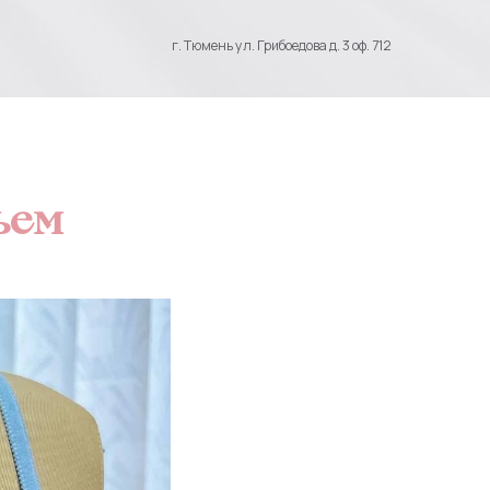
г. Тюмень ул. Грибоедова д. 3 оф. 712
ьем