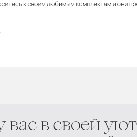
оситесь к своим любимым комплектам и они пр
о
ас в своей уютной
мастерской
г. Тюмень ул. Грибоедова д. 3 оф. 712
пн- сб 10.00 — 20.00
по предварительной записи
 982 978 88 07