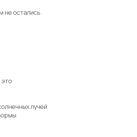
м не остались
.
 это
солнечных лучей
формы